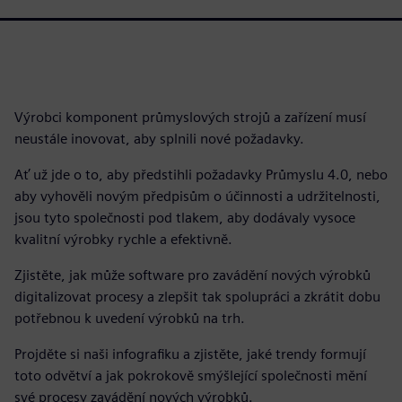
Výrobci komponent průmyslových strojů a zařízení musí
neustále inovovat, aby splnili nové požadavky.
Ať už jde o to, aby předstihli požadavky Průmyslu 4.0, nebo
aby vyhověli novým předpisům o účinnosti a udržitelnosti,
jsou tyto společnosti pod tlakem, aby dodávaly vysoce
kvalitní výrobky rychle a efektivně.
Zjistěte, jak může software pro zavádění nových výrobků
digitalizovat procesy a zlepšit tak spolupráci a zkrátit dobu
potřebnou k uvedení výrobků na trh.
Projděte si naši infografiku a zjistěte, jaké trendy formují
toto odvětví a jak pokrokově smýšlející společnosti mění
své procesy zavádění nových výrobků.