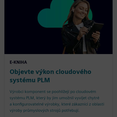
E-KNIHA
Objevte výkon cloudového
systému PLM
Výrobci komponent se poohlížejí po cloudovém
systému PLM, který by jim umožnil vyvíjet chytré
a konfigurovatelné výrobky, které zákazníci z oblasti
výroby průmyslových strojů potřebují.