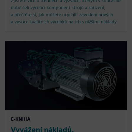
Zjistěte více o trendech a výzvách, kterým v současné
době čelí výrobci komponent strojů a zařízení,
a přečtěte si, jak můžete urychlit zavedení nových
a vysoce kvalitních výrobků na trh s nižšími náklady.
E-KNIHA
Vyvážení nákladů,