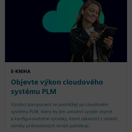
E-KNIHA
Objevte výkon cloudového
systému PLM
Výrobci komponent se poohlížejí po cloudovém
systému PLM, který by jim umožnil vyvíjet chytré
a konfigurovatelné výrobky, které zákazníci z oblasti
výroby průmyslových strojů potřebují.