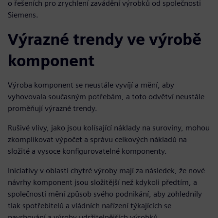
o řešeních pro zrychlení zavádění výrobků od společnosti
Siemens.
Výrazné trendy ve výrobě
komponent
Výroba komponent se neustále vyvíjí a mění, aby
vyhovovala současným potřebám, a toto odvětví neustále
proměňují výrazné trendy.
Rušivé vlivy, jako jsou kolísající náklady na suroviny, mohou
zkomplikovat výpočet a správu celkových nákladů na
složité a vysoce konfigurovatelné komponenty.
Iniciativy v oblasti chytré výroby mají za následek, že nové
návrhy komponent jsou složitější než kdykoli předtím, a
společnosti mění způsob svého podnikání, aby zohlednily
tlak spotřebitelů a vládních nařízení týkajících se
navrhování a výroby udržitelnějších výrobků.