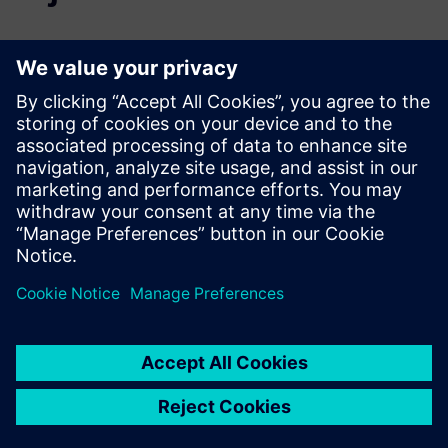
Introducing new
products to
market faster
with NPI software
Drive alignment through a
single view of product data