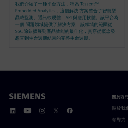
我們介紹了一種平台方法，稱為 Tessent™
Embedded Analytics，這個解決 方案整合了智慧型
晶載監測、通訊軟硬體、API 與應用軟體。該平台為
一個 問題領域提供了解決方案，該領域的範圍從
SoC 除錯擴展到產品效能的最佳化，貫穿從概念發
想直到生命週期結束的完整生命週期。
關於西
關於我
領導力