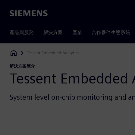
Siemens
產品與服務
解決方案
產業
合作夥伴生態系統
Tessent Embedded Analytics
Siemens Digital Industries Software
解決方案簡介
Tessent Embedded A
System level on-chip monitoring and an