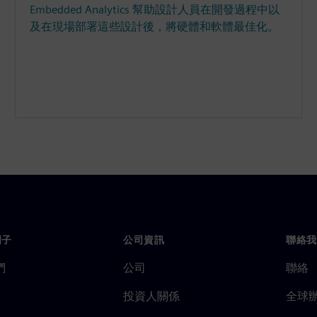
Embedded Analytics 幫助設計人員在開發過程中以
及在現場部署這些設計後，將硬體和軟體最佳化。
門子
公司資訊
聯絡我
們
公司
聯絡
投資人關係
全球