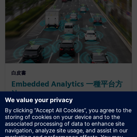
白皮書
Embedded Analytics 一種平台方
法
我們介紹了一種平台方法，稱為 Tessent™ Embedded
Analytics，這個解決 方案整合了智慧型晶載監測、通
訊軟硬體、API 與應用軟體。該平台為一個 問題領域
提供了解決方案，該領域的範圍從 SoC 除錯擴展到產
品效能的最佳化，貫穿從概念發想直到生命週期結束