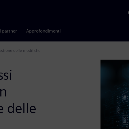
i partner
Approfondimenti
gestione delle modifiche
ssi
un
e delle