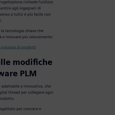
rogettazione richiede l’utilizzo
entire agli ingegneri di
senso a tutto è più facile con
X.
 la tecnologia chiave che
tà e innovare più velocemente:
o sviluppo di prodotti
elle modifiche
ftware PLM
 adattabile e innovativa, che
gital thread per collegare ogni
prodotto.
rogettato per crescere e