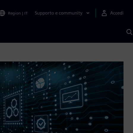
Supporto e community
Accedi
Region
|
IT
C
c
S
A