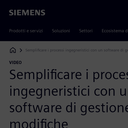
Siemens
Prodotti e servizi
Soluzioni
Settori
Ecosistema d
Semplificare i processi ingegneristici con un software di 
Siemens Digital Industries Software
VIDEO
Semplificare i proce
ingegneristici con 
software di gestion
modifiche