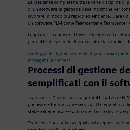
La crescente complessità tra le varie discipline di p
di un software di gestione delle modifiche per cons
lavorare in modo più rapido ed efficiente. Dare un 
un software PLM come Teamcenter e Teamcenter 
Leggi questo ebook di Lifecycle Insights ed esplora
permette alle aziende di vedere oltre la complessi
Vantaggi del digital twin e del digital thread per l
intelligenti e connessi
Processi di gestione d
semplificati con il so
Teamcenter X è una suite di prodotti software PLM
può essere fornita come servizio. Dai vita al tuo di
stakeholder e processo durante il ciclo di vita del 
Teamcenter X si adatta a qualsiasi esigenza ed è p
cambiare con il tuo business.