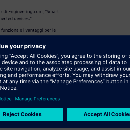
nar di Engineering.com, “Smart
nected devices.”
funziona e i vantaggi per le
 con un
elle
nze è diventato sempre più
rodotti. I software PLM come
essi con una singola fonte di
igliorano: