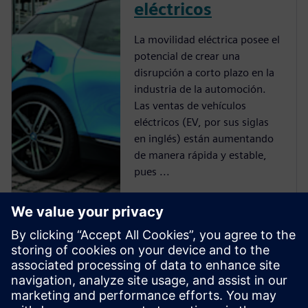
eléctricos
La movilidad eléctrica posee el
potencial de crear una
disrupción a corto plazo en la
industria de la automoción.
Las ventas de vehículos
eléctricos (EV, por sus siglas
en inglés) están aumentando
de manera rápida y estable,
pues ...
Tecnología de
fabricación
inteligente de
baterías