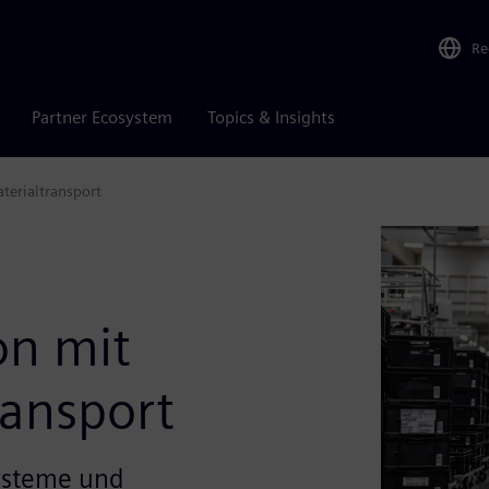
Re
Partner Ecosystem
Topics & Insights
terialtransport
on mit
ransport
systeme und