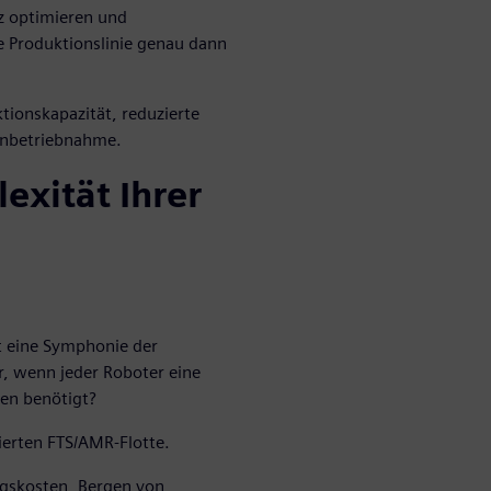
z optimieren und
ie Produktionslinie genau dann
tionskapazität, reduzierte
 Inbetriebnahme.
exität Ihrer
t eine Symphonie der
, wenn jeder Roboter eine
ten benötigt?
sierten FTS/AMR-Flotte.
ngskosten, Bergen von