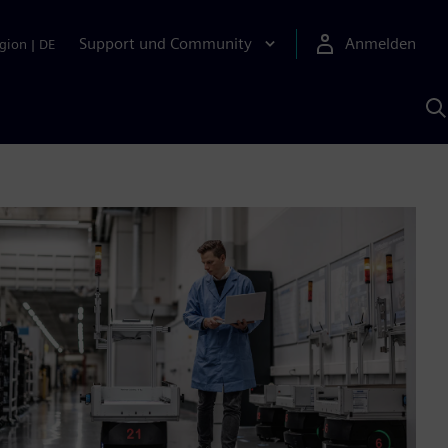
Support und Community
Anmelden
gion
|
DE
M
S
K
s