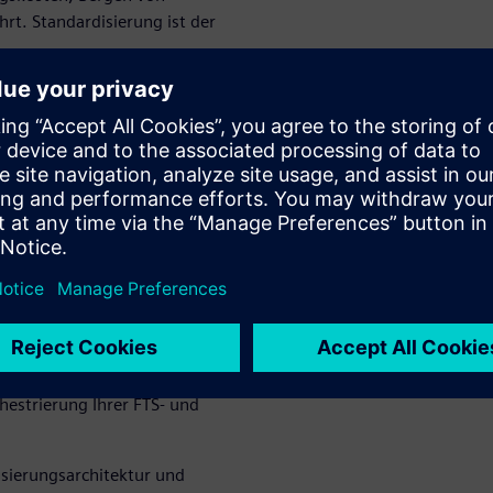
rt. Standardisierung ist der
matisierungsarchitekturen
Sie sicherstellen, dass alle
os und reibungslos
istung durch
ation und -
arbeitet in perfekter
hestrierung Ihrer FTS- und
isierungsarchitektur und