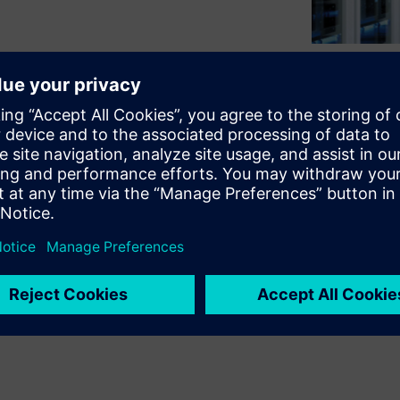
的複雜度與日俱增。高效能運
通訊等應用，加上先進製程技術節點，
。這不但拉長模擬時間，還得
臨瓶頸。雲端運算是個可行的
azon Web Services
g FastSPICE (AFS) 平台，