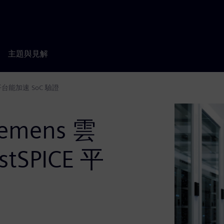
主題與見解
E 平台能加速 SoC 驗證
emens 雲
tSPICE 平