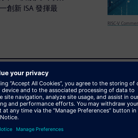
一創新 ISA 發揮最
RISC-V Commer
增加，本主題的熱度持續成長當
之前，請務必瞭解如何讓此一創
 的演進歷史、此平台的內容（並
況，以及 Siemens 工具鏈
佳效益。