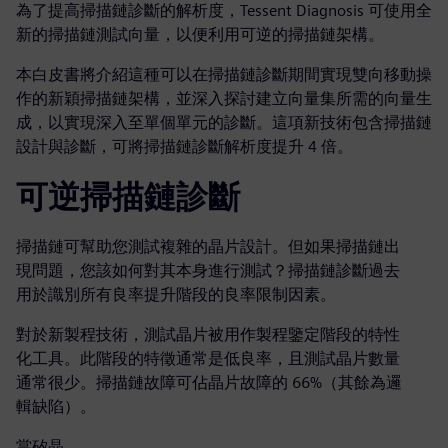
為了提高掃描鏈診斷的解析度，Tessent Diagnosis 可使用全
新的掃描鏈測試向量，以便利用可逆的掃描鏈架構。
本白皮書將介紹這種可以在掃描鏈診斷期間實現雙向移動操
作的新穎掃描鏈架構，並深入探討建立向量集所需的向量生
成，以實現深入至單個單元的診斷。這項新技術包含掃描鏈
設計與診斷，可將掃描鏈診斷解析度提升 4 倍。
可逆掃描鏈診斷
掃描鏈可幫助您測試複雜的晶片設計。但如果掃描鏈出
現問題，您該如何對其本身進行測試？掃描鏈診斷過去
用於識別所有良率提升階段的良率限制因素。
對於新製程技術，測試晶片被用作製程鑒定階段的特性
化工具。此階段的特徵通常是低良率，且測試晶片數量
通常很少。掃描鏈故障可佔晶片故障的 66%（其餘為邏
輯缺陷）。
當矽晶