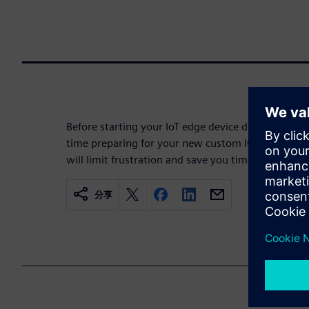
Before starting your IoT edge device development p
time preparing for your new custom IC design proj
will limit frustration and save you time and money
分享