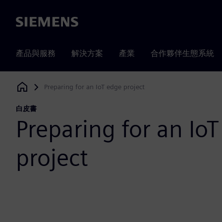
Siemens
產品與服務
解決方案
產業
合作夥伴生態系統
Preparing for an IoT edge project
Siemens Digital Industries Software
白皮書
Preparing for an Io
project