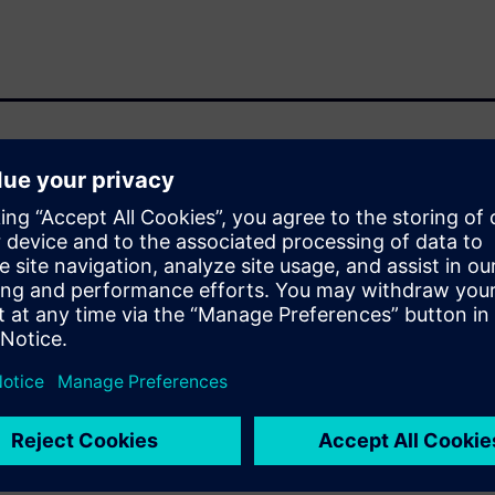
rocess, it is wise to spend
ect. Planning before you start
 in the long run.