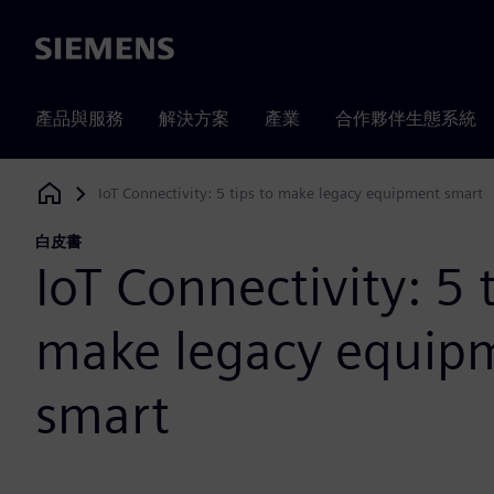
Siemens
產品與服務
解決方案
產業
合作夥伴生態系統
IoT Connectivity: 5 tips to make legacy equipment smart
Siemens Digital Industries Software
白皮書
IoT Connectivity: 5 t
make legacy equip
smart