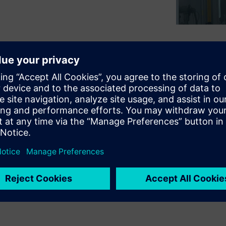
ding IoT technology to your
work – gaining higher
ion rates and let your plant
nd learn how to get started