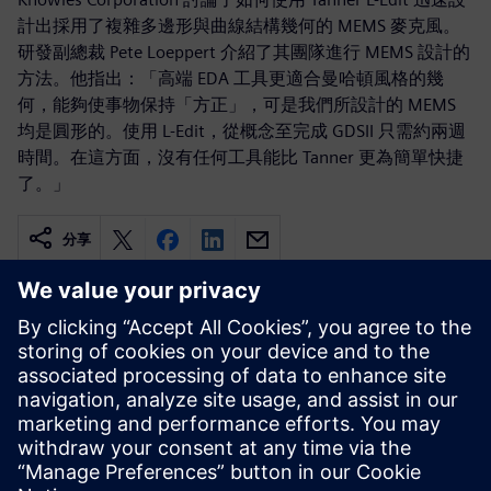
計出採用了複雜多邊形與曲線結構幾何的 MEMS 麥克風。
研發副總裁 Pete Loeppert 介紹了其團隊進行 MEMS 設計的
方法。他指出：「高端 EDA 工具更適合曼哈頓風格的幾
何，能夠使事物保持「方正」，可是我們所設計的 MEMS
均是圓形的。使用 L-Edit，從概念至完成 GDSII 只需約兩週
時間。在這方面，沒有任何工具能比 Tanner 更為簡單快捷
了。」
分享
相關資源