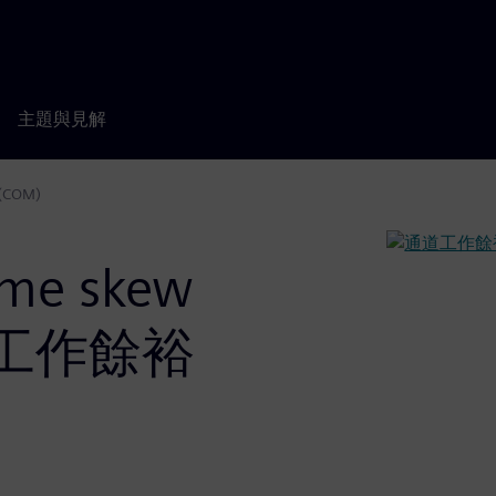
主題與見解
(COM)
e skew
道工作餘裕