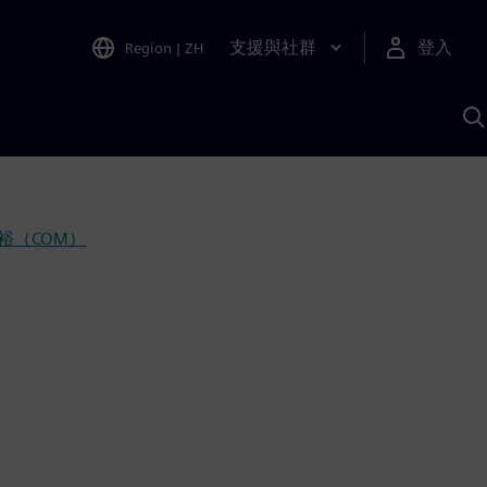
支援與社群
登入
Region
|
ZH
A