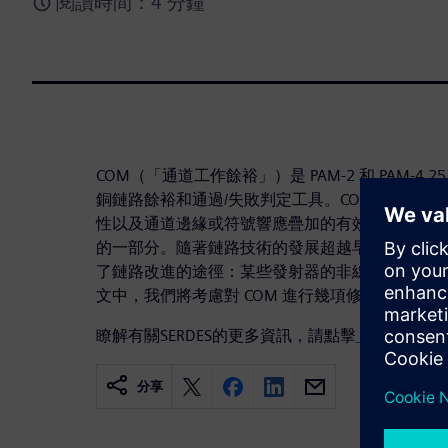
閱讀時間：4 分鐘
COM（「通道工作餘裕」）是 PAM-2 和 PAM-4 2
銅鏈路餘裕和通過/失敗判定工具。COM 需要進
性以及通道邊緣或符號響應疊加的有效性；重點在
的一部分。隨著鏈路技術的發展超越早期的 COM
了鏈路改進的途徑：某些發射器的非線性可能成為
文中，我們將考慮對 COM 進行幾項修改，使其適用於
瞭解有關SERDES的更多資訊，請點擊
visit.
分享