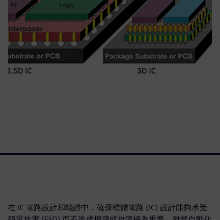
在 IC 電路設計和驗證中，確保積體電路 (IC) 設計能夠承受
靜電放電 (ESD) 而不造成損壞或故障極為重要。雖然自動化