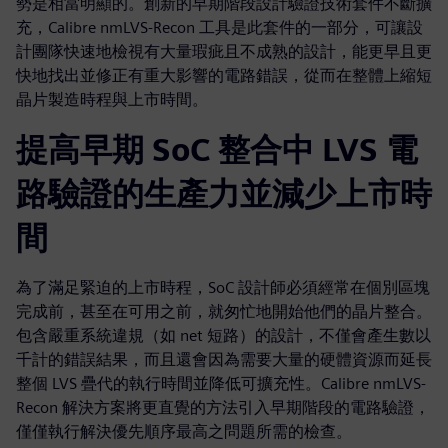
勢是相當明顯的。創新的早期階段設計驗證技術套件不斷擴
充，Calibre nmLVS-Recon 工具是此套件的一部分，可讓設
計團隊快速地檢視有大量瑕疵且不成熟的設計，能更早且更
快地找出並修正有重大影響的電路錯誤，從而在整體上縮短
晶片製造時程與上市時間。
提高早期 SoC 整合中 LVS 電
路驗證的生產力並減少上市時
間
為了滿足緊迫的上市時程，SoC 設計師必須經常在個別區塊
完成前，甚至在可用之前，就匆忙地開始他們的晶片整合。
包含嚴重系統違規（如 net 短路）的設計，不僅會產生數以
千計的錯誤結果，而且還會因為需要大量的硬體資源而延長
整個 LVS 疊代的執行時間並降低可擴充性。Calibre nmLVS-
Recon 解決方案將更直覺的方法引入早期階段的電路驗證，
僅僅執行解決優先順序最高之問題所需的檢查。