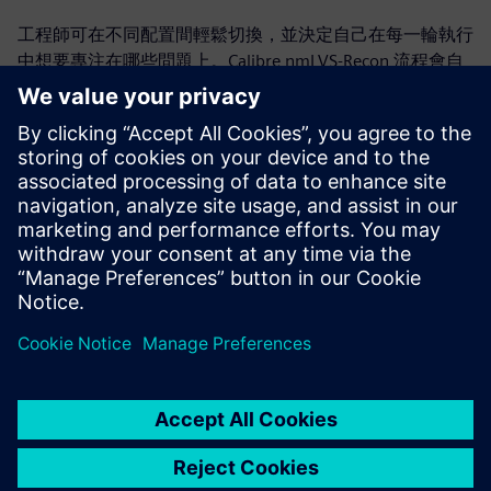
工程師可在不同配置間輕鬆切換，並決定自己在每一輪執行
中想要專注在哪些問題上。Calibre nmLVS-Recon 流程會自
動決定必須執行哪些電路驗證要求，以實現最大效率。驗證
工程師可以使用 Calibre nmLVS-Recon 流程以交互疊代的方
式快速有效地發現並修復這些類型的違規，直到設計已預備
好執行全晶片 Signoff LVS 疊代作業為止。Calibre nmLVS-
Recon 技術不僅大幅加快了整個電路驗證檢查流程，而且可
透過供應多組態架構增加使用模型的靈活性，進一步減少驗
證 TAT 與上市時間。
分享