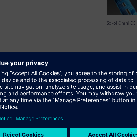
Sokol Omni OS
 to proprietary enterprise-
rprise-class OS with the
an embedded OS. Sokol™ Omni
an enterprise-class Linux