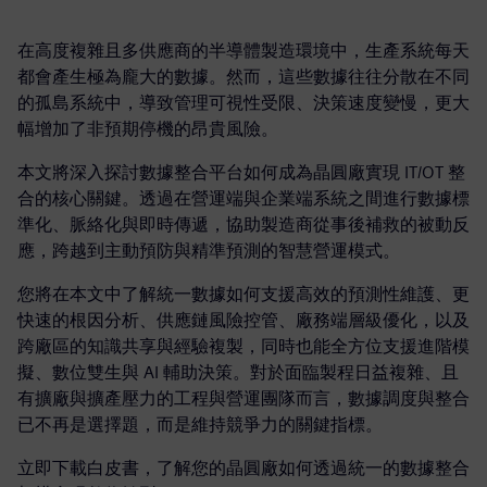
在高度複雜且多供應商的半導體製造環境中，生產系統每天
都會產生極為龐大的數據。然而，這些數據往往分散在不同
的孤島系統中，導致管理可視性受限、決策速度變慢，更大
幅增加了非預期停機的昂貴風險。
本文將深入探討數據整合平台如何成為晶圓廠實現 IT/OT 整
合的核心關鍵。透過在營運端與企業端系統之間進行數據標
準化、脈絡化與即時傳遞，協助製造商從事後補救的被動反
應，跨越到主動預防與精準預測的智慧營運模式。
您將在本文中了解統一數據如何支援高效的預測性維護、更
快速的根因分析、供應鏈風險控管、廠務端層級優化，以及
跨廠區的知識共享與經驗複製，同時也能全方位支援進階模
擬、數位雙生與 AI 輔助決策。對於面臨製程日益複雜、且
有擴廠與擴產壓力的工程與營運團隊而言，數據調度與整合
已不再是選擇題，而是維持競爭力的關鍵指標。
立即下載白皮書，了解您的晶圓廠如何透過統一的數據整合