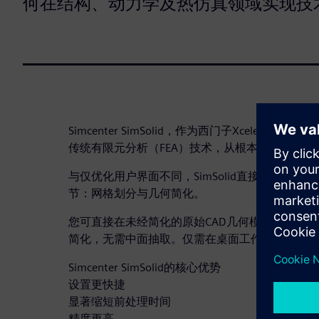
何在结构、动力学及热仿真领域实现技
Simcenter SimSolid，作为西门子Xcelera
传统有限元分析（FEA）技术，从根本上革新了仿
与仅优化用户界面不同，SimSolid直接消除了
节：网格划分与几何简化。
您可直接在未经简化的原始CAD几何模型上进行
简化，无需中面抽取。仅需在桌面工作站上即可获
Simcenter SimSolid的核心优势
设置更快捷​
显著缩短前处理时间
精度更高​