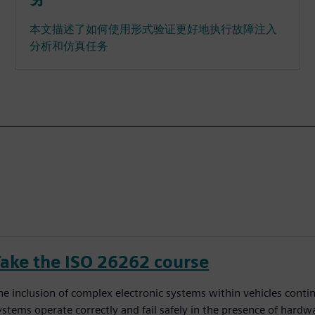
本文描述了如何使用形式验证更好地执行故障注入
分析和仿真任务
Take the ISO 26262 course
he inclusion of complex electronic systems within vehicles conti
ystems operate correctly and fail safely in the presence of hardw