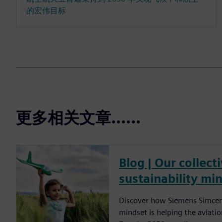
的宏伟目标
更多相关文章......
Blog | Our collect
sustainability mi
Discover how Siemens Simcent
mindset is helping the aviati