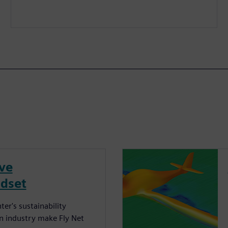
ive
ndset
er's sustainability
on industry make Fly Net