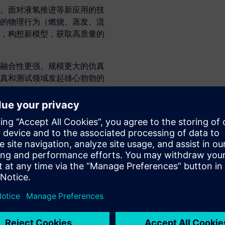
。面对液氢推进等新应用的技
的物理行为（燃烧、蒸发、流
，构想新模型，获取高质量的
融合性更强、规模更大的仿真
真和测试领域发起雄心勃勃的
，它将有助于设计新一代氢动
是没有非碳化替代品的碳化燃
产和二氧化碳补偿。可持续航
和石油回收来进行生产，并对燃气
) 工作齐头并进并压缩工程时间。
处，三者结合可以为未来的气