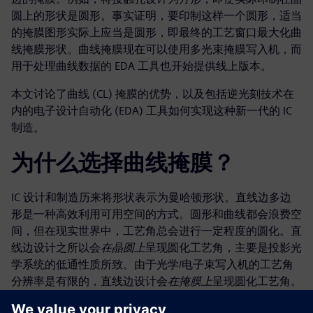
圆上的形状是圆形。事实证明，要印制这样一个圆形，适当
的掩膜图形实际上应当是圆形，即最终的工艺窗口最大化曲
线掩膜形状。曲线掩膜现在可以使用多光束掩膜写入机，而
用于处理曲线数据的 EDA 工具也开始提供线上版本。
本文讨论了曲线 (CL) 掩膜的优势，以及包括逆光刻技术在
内的电子设计自动化 (EDA) 工具如何实现这种新一代的 IC
制造。
为什么选择曲线掩膜？
IC 设计和制造历来将形状表示为曼哈顿形状。直线边多边
形是一种高效利用可用空间的方式。圆形和曲线都会浪费空
间，但在现实世界中，工艺角总会进行一定程度的圆化。直
线边设计之所以会
在晶圆上
呈现圆化工艺角，主要是投影光
学系统的低通性质所致。由于光学/电子束写入机的工艺角
分辨率是有限的，直线边设计会
在掩膜上
呈现圆化工艺角。
下一代光刻工艺的曝光要求促使光刻人员探索曲线掩膜的优