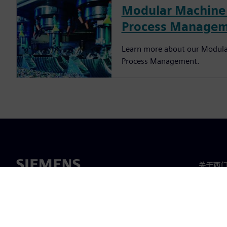
Modular Machine
Process Manage
Learn more about our Modula
Process Management.
关于西
关于我
领导层
新闻与