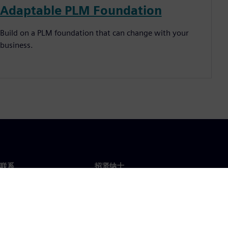
Adaptable PLM Foundation
Build on a PLM foundation that can change with your
business.
联系
招贤纳士
招贤纳士
办事处
空缺职位