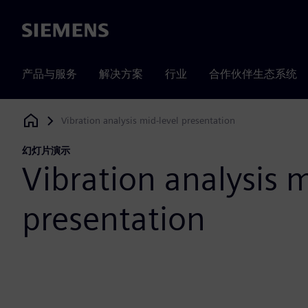
Siemens
产品与服务
解决方案
行业
合作伙伴生态系统
Vibration analysis mid-level presentation
Siemens Digital Industries Software
幻灯片演示
Vibration analysis m
presentation