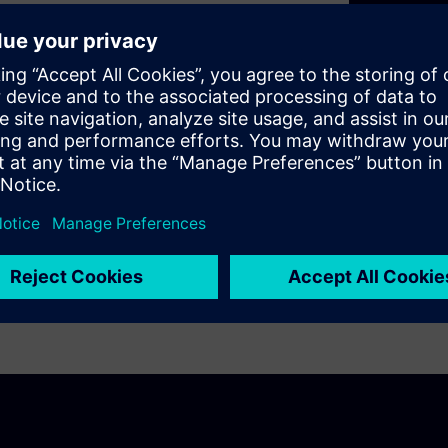
Vibration analy
ronics