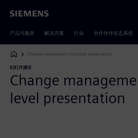
Siemens
产品与服务
解决方案
行业
合作伙伴生态系统
Change management mid-level presentation
Siemens Digital Industries Software
幻灯片演示
Change managemen
level presentation