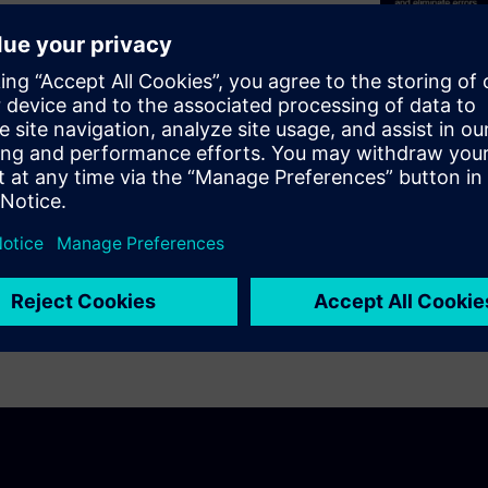
Change manag
ectronics