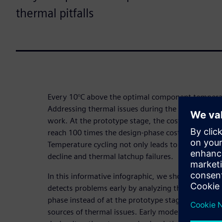
thermal pitfalls
Every 10°C above the optimal component temperatu
Addressing thermal issues during the design phase
work. At the prototype stage, the cost increases te
reach 100 times the design-phase cost, plus warr
Temperature cycling not only leads to solder joint
decline and thermal latchup failures.
In this informative infographic, we show you how s
detects problems early by analyzing thermal perf
phase instead of at the prototype stage, ensuring 
sources of thermal issues. Early modeling and pre