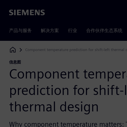
Siemens
产品与服务
解决方案
行业
合作伙伴生态系统
Component temperature prediction for shift-left thermal 
Siemens Digital Industries Software
信息图
Component temper
prediction for shift-
thermal design
Why component temperature matters: T