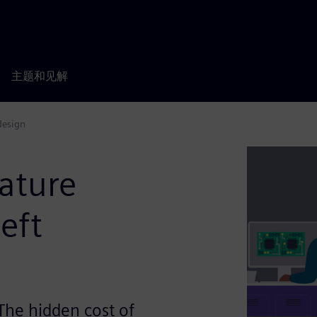
主题和见解
design
ature
left
he hidden cost of