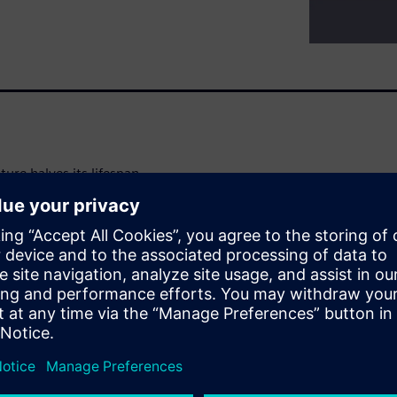
re halves its lifespan.
 saves days of engineering
nfold. In production, it can
anty replacements.
 fatigue, but performance
hift-left thermal design
ormance during the design
you identify and eliminate
cise power estimates allow