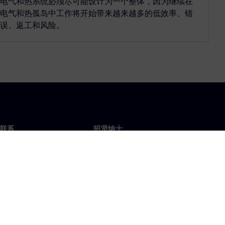
电气和热系统必须尽可能设计为一个整体，因为继续在
电气和热孤岛中工作将开始带来越来越多的低效率、错
误、返工和风险。
联系
招贤纳士
招贤纳士
办事处
空缺职位