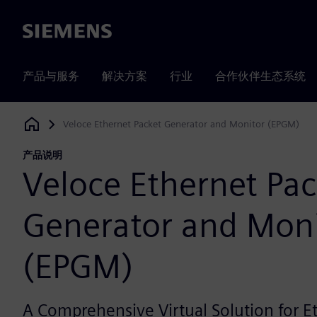
Siemens
产品与服务
解决方案
行业
合作伙伴生态系统
Veloce Ethernet Packet Generator and Monitor (EPGM)
Siemens Digital Industries Software
产品说明
Veloce Ethernet Pac
Generator and Moni
(EPGM)
A Comprehensive Virtual Solution for E