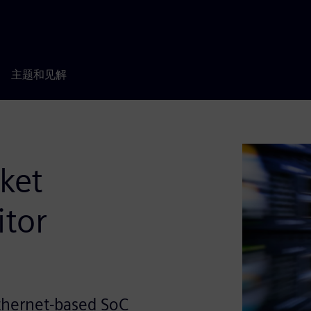
主题和见解
ket
tor
thernet-based SoC