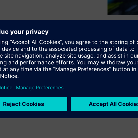
Multiple Ether
M) is a specialized virtual
re assisted verification
emulation or prototyping
on and in-depth debugging
SoC designs.