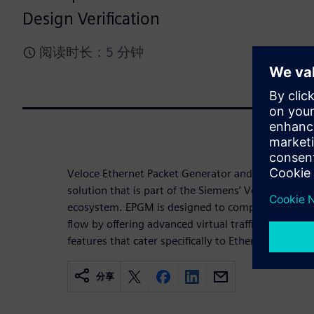
Design Verification
阅读时长：5 分钟
Veloce Ethernet Packet Generator and Monitor (EPG
solution that is part of the Siemens’ Veloce hardwa
ecosystem. EPGM is designed to complement the 
flow by offering advanced virtual traffic generati
features that cater specifically to Ethernet-based 
分享