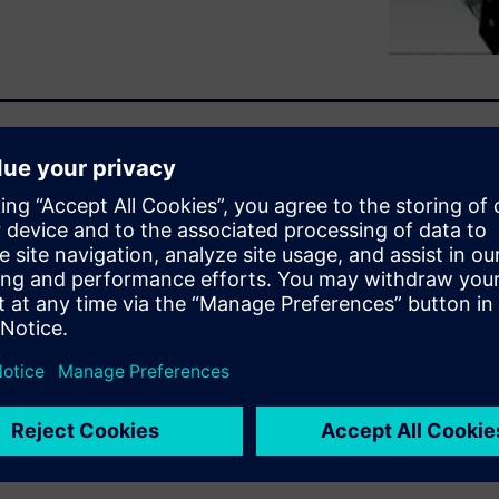
x designs with PADS®