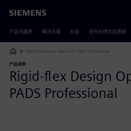
Siemens
产品与服务
解决方案
行业
合作伙伴生态系统
Rigid-flex Design Option for PADS Professional
Siemens Digital Industries Software
产品说明
Rigid-flex Design Op
PADS Professional