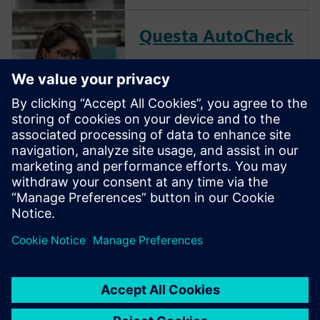
Questa AutoCheck
Questa AutoCheck is a fully-
automatic formal bug hunting
app that finds bugs due to
common RTL coding errors.
AutoCheck makes it possible
to eliminate a wide range of
bugs with low effort. Neither a
testbench nor assertions are
re...