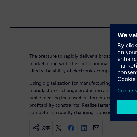
The pressure to rapidly deliver a broad variety of 
market along with the shift from mass production
affects the ability of electronics companies to sati
Using digitalization for manufacturing execution t
manufacturers change production and quality proc
while meeting increased customer demand, strict 
profitability constraints. Realize faster time-to-ma
compete in a rapidly changing, consumer-driven m
分享