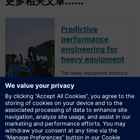
更多相关文章......
Predictive
performance
engineering for
heavy equipment
The heavy equipment industry
is at a critical juncture as
manufacturers face more
challenges than ever before.
They must comply with
emissions and safety
regulations from multiple
governments and
organizations while