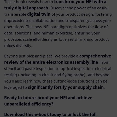
This e-book reveals how to
transform your NPI with a
truly digital approach
. Discover the power of an easily
transferable
digital twin
of your product design, fostering
unprecedented collaboration and transparency across your
operations. This new NPI paradigm optimizes the flow of
data, solutions, and human expertise, ensuring your
processes scale effortlessly as lot sizes shrink and product
mixes diversify.
Beyond just pick-and-place, we provide a
comprehensive
review of the entire electronics assembly line
: from
stencil and paste inspection to optical inspection, electrical
testing (including in-circuit and flying probe), and beyond.
You'll also learn how these cutting-edge solutions can be
leveraged to
significantly fortify your supply chain
.
Ready to future-proof your NPI and achieve
unparalleled efficiency?
Download this e-book today to unlock the full