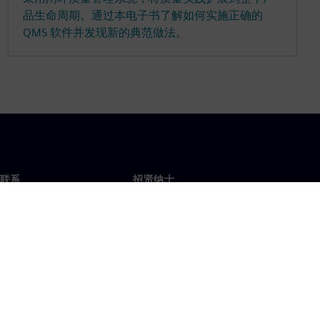
品生命周期。通过本电子书了解如何实施正确的
QMS 软件并发现新的典范做法。
联系
招贤纳士
招贤纳士
办事处
空缺职位