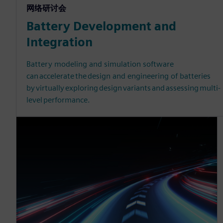
网络研讨会
Battery Development and
Integration
Battery modeling and simulation software
can accelerate the design and engineering of batteries
by virtually exploring design variants and assessing multi-
level performance.