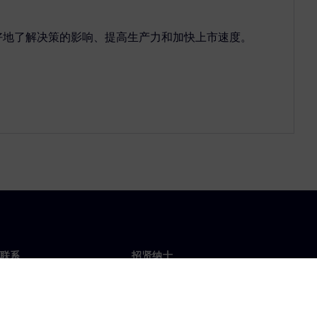
好地了解决策的影响、提高生产力和加快上市速度。
联系
招贤纳士
招贤纳士
办事处
空缺职位