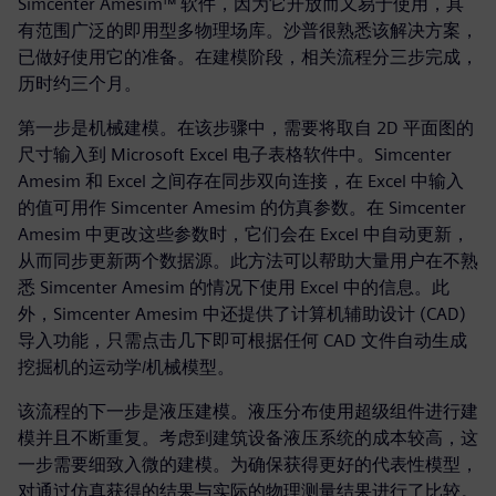
Simcenter Amesim™ 软件，因为它开放而又易于使用，具
有范围广泛的即用型多物理场库。沙普很熟悉该解决方案，
已做好使用它的准备。在建模阶段，相关流程分三步完成，
历时约三个月。
第一步是机械建模。在该步骤中，需要将取自 2D 平面图的
尺寸输入到 Microsoft Excel 电子表格软件中。Simcenter
Amesim 和 Excel 之间存在同步双向连接，在 Excel 中输入
的值可用作 Simcenter Amesim 的仿真参数。在 Simcenter
Amesim 中更改这些参数时，它们会在 Excel 中自动更新，
从而同步更新两个数据源。此方法可以帮助大量用户在不熟
悉 Simcenter Amesim 的情况下使用 Excel 中的信息。此
外，Simcenter Amesim 中还提供了计算机辅助设计 (CAD)
导入功能，只需点击几下即可根据任何 CAD 文件自动生成
挖掘机的运动学/机械模型。
该流程的下一步是液压建模。液压分布使用超级组件进行建
模并且不断重复。考虑到建筑设备液压系统的成本较高，这
一步需要细致入微的建模。为确保获得更好的代表性模型，
对通过仿真获得的结果与实际的物理测量结果进行了比较。