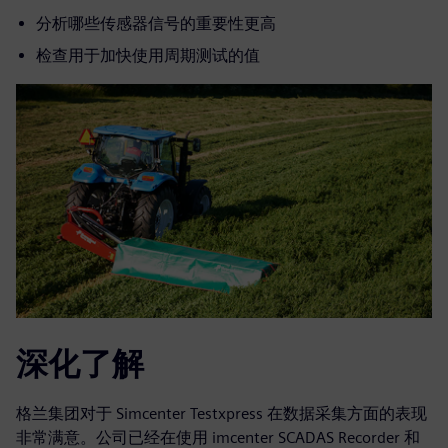
分析哪些传感器信号的重要性更高
检查用于加快使用周期测试的值
深化了解
格兰集团对于 Simcenter Testxpress 在数据采集方面的表现
非常满意。公司已经在使用 imcenter SCADAS Recorder 和