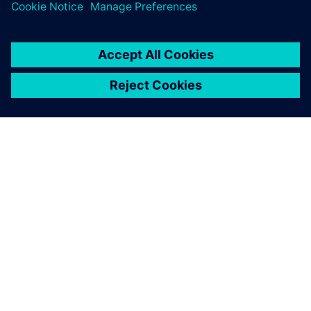
关于西门子
公司信息