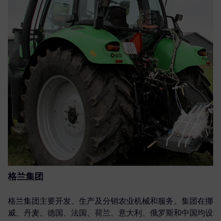
格兰集团
格兰集团主要开发、生产及分销农业机械和服务。集团在挪
威、丹麦、德国、法国、荷兰、意大利、俄罗斯和中国均设