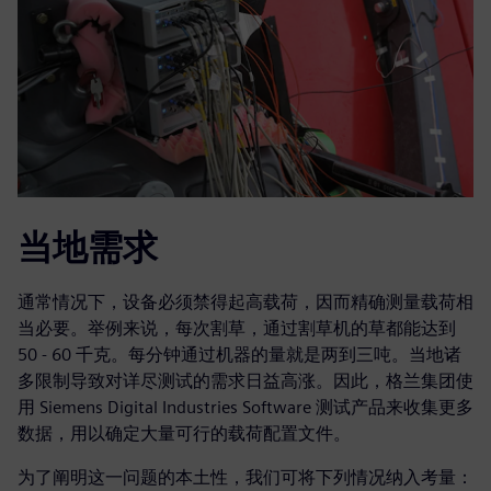
当地需求
通常情况下，设备必须禁得起高载荷，因而精确测量载荷相
当必要。举例来说，每次割草，通过割草机的草都能达到
50 - 60 千克。每分钟通过机器的量就是两到三吨。当地诸
多限制导致对详尽测试的需求日益高涨。因此，格兰集团使
用 Siemens Digital Industries Software 测试产品来收集更多
数据，用以确定大量可行的载荷配置文件。
为了阐明这一问题的本土性，我们可将下列情况纳入考量：