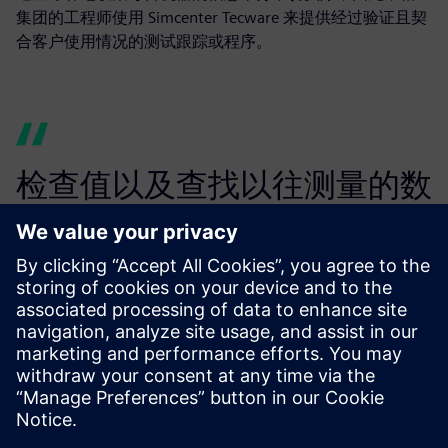
集团的工程师使用 Simcenter Tecware 来提供经过验证且契
合客户使用情况的测试跟踪或程序。
检查值以及查找以往测量的数
据变得特别轻松。工程师能以
更简单的方式获得测量数据的
全面概览。
亨里克·克里斯滕森·奥伦斯楚普 (Henrik Christensen
Aarenstrup), 项目工程师, 格兰集团