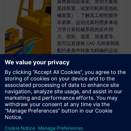
翼襟翼或起落架、滑动天窗或
悬挂装置，或复印机和其他机
械装置），了解其工程性能并
非易事。运动仿真利用多体动
力学计算机械系统的反作用
力、扭矩、速度、加速度等。
您可以直接将 CAD 几何体和装
配约束条件转换为精确的运动
模型，也可以从头开始创建自
己的多体模型。通过嵌入式运
动求解器和强大的后处理功
能，可以研究各种机构行为。
Simcenter 运动仿真软件可帮
助工程师了解和预测机构的功
能行为。它提供一整套功能，
可支持高级动态、静态和运动
学...