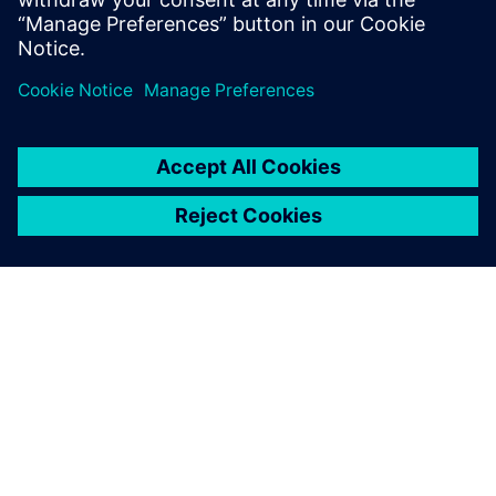
说，我从未遇到过能够如此压
缩上市时间的产品组合。但它
不仅仅是上市速度快，它还赋
能创意由其创造者实现，从而
提高产品质量和可用性。
罗伯·帕斯莫尔, 商业和技术主管, Biosphere Foundation