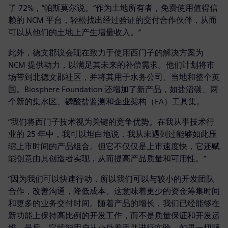
了 72%，”帕斯莫尔说。“作为土地所有者，免费使用值得信
赖的 NCM 平台，轻松找出经过验证的交付合作伙伴，从而
可以从他们的土地上产生增量收入。”
此外，德文郡议会现在致力于使用西门子的解决方案为
NCM 提供动力，以满足其未来的补偿需求。他们计划将市
场带到北德文郡社区，并将其用于水务公司、当地和整个英
国。Biosphere Foundation 还增加了新产品，如盐沼碳、两
个新的集水区、磷酸盐监测和企业架构（EA）工具集。
“我们将西门子技术视为关键的竞争优势。在我从事技术行
业的 25 年中，我可以坦白地说，我从未遇到过能够如此压
缩上市时间的产品组合。但它不仅仅是上市速度快，它还赋
能创意由其创造者实现，从而提高产品质量和可用性。”
“因为我们可以快速行动，所以我们可以与较小的开发团队
合作，改善沟通，降低成本。这意味着更少的资金筹集时间
和更多的业务交付时间。随着产品的增长，我们已经能够在
新功能上保持高比例的开发工作，而不是质量保证和开发运
维。最后，它赋能用户从小处着手并进行实验，如果一切顺