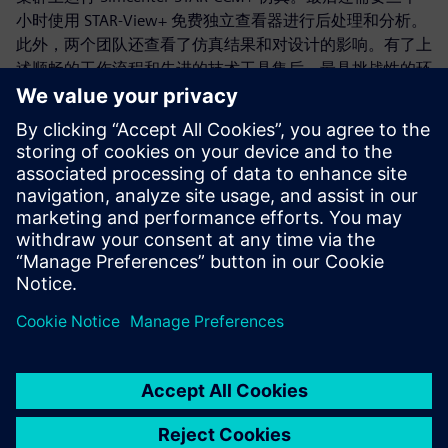
小时使用 STAR-View+ 免费独立查看器进行后处理和分析。
此外，两个团队还查看了仿真结果和对设计的影响。有了上
述顺畅的工作流程和先进的技术工具集后，最具挑战性的环
节就只剩下为下次设计更改进行协同和沟通了。
按照该流程，AOTECH 团队马不停蹄地工作到 2015 年底，
并于 2016 年 2 月完成了对 Spark Racing Technology 的分
析。所获得的设计不仅具有未来感，还达到了项目的美学和
性能目标，同时满足可制造性和安全性要求。由此可见，团
队的专业知识、密切的协同关系和顺畅的技术流程构成了成
功的三大支柱。随后即可投产并向车队交付 FIA 电动方程式
系列赛第三赛季的赛车。