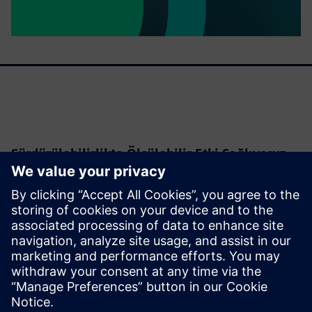
Sürdürülebilirlikte Ölçülebilir Etki Sağlıyoruz
Siemens Türkiye’de sürdürülebilirlik, iş stratejimizin
merkezinde yer almakta; attığımız adımları ve
belirlediğimiz hedefleri yönlendirmektedir. Sürdürülebilir
bir gelecek yaratma konusundaki kararlılığımız, çevresel,
sosyal ve yönetişim önceliklerimizi kapsayan hedeflerimize
ve girişimlerimize de yansımaktadır.
Paylaş