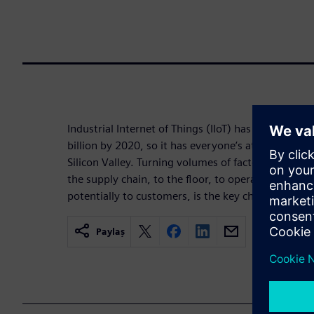
Industrial Internet of Things (IIoT) has a market 
billion by 2020, so it has everyone’s attention rig
Silicon Valley. Turning volumes of factory data in
the supply chain, to the floor, to operations, an
potentially to customers, is the key challenge of I
Paylaş