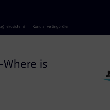
tağı ekosistemi
Konular ve öngörüler
 –Where is