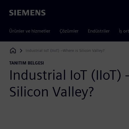
Siemens
Ürünler ve hizmetler
Çözümler
Endüstriler
İş or
Industrial IoT (IIoT) –Where is Silicon Valley?
Siemens Digital Industries Software
TANITIM BELGESI
Industrial IoT (IIoT)
Silicon Valley?