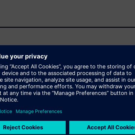
forecast approaching $100
ht now, except, it seems,
to actionable information from
d up to management, and
ndustrial IoT deployment.