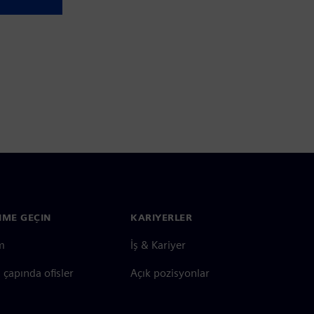
ŞIME GEÇIN
KARIYERLER
im
İş & Kariyer
çapında ofisler
Açık pozisyonlar