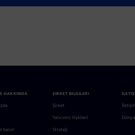
S HAKKINDA
ŞIRKET BILGILERI
İLETI
ızda
Şirket
İletiş
Yatırımcı ilişkileri
Dünya 
e basın
Strateji