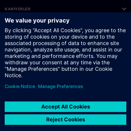
KARIYERLER
©
Siemens
2026
Kurumsal bilgiler
Gizlilik bildirimi
Çerez bildirimi
Kullanım koşulları
Dijital kimlik
Bilgi ifşası