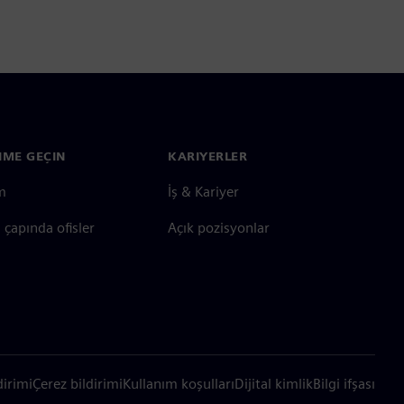
ŞIME GEÇIN
KARIYERLER
im
İş & Kariyer
çapında ofisler
Açık pozisyonlar
dirimi
Çerez bildirimi
Kullanım koşulları
Dijital kimlik
Bilgi ifşası