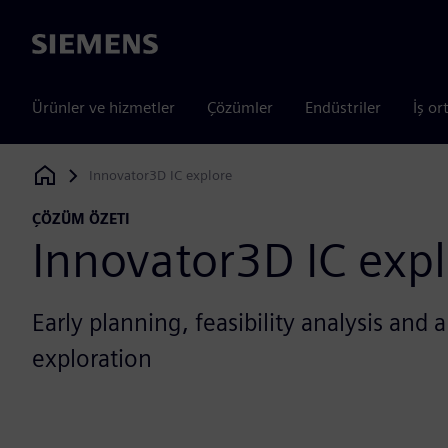
Siemens
Ürünler ve hizmetler
Çözümler
Endüstriler
İş or
Innovator3D IC explore
Siemens Digital Industries Software
ÇÖZÜM ÖZETI
Innovator3D IC exp
Early planning, feasibility analysis and 
exploration