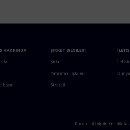
S HAKKINDA
ŞIRKET BILGILERI
İLETI
ızda
Şirket
İletiş
Yatırımcı ilişkileri
Dünya 
e basın
Strateji
Kurumsal bilgiler
Gizlilik bil