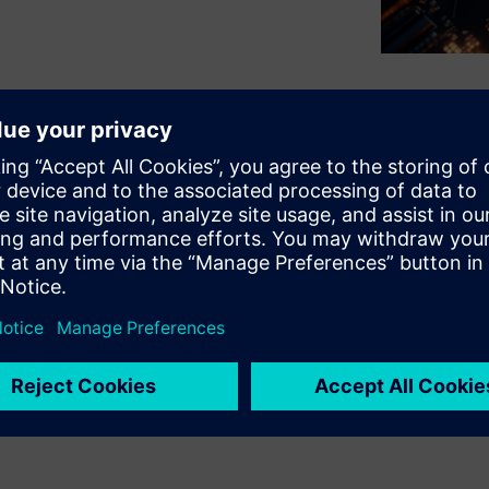
m Technology Co-Optimization
ign scaling by enabling early
s relies heavily on predictive
 numerous chiplet-level SoC
e that best meets product
n across system, RTL,
hase, ensuring that
e IP, and off-the-shelf