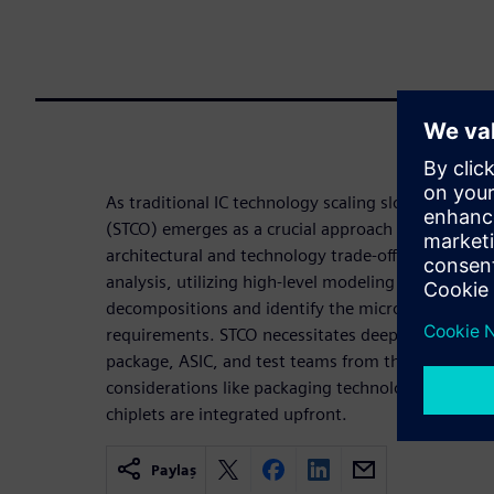
As traditional IC technology scaling slows, Syste
(STCO) emerges as a crucial approach to extend des
architectural and technology trade-offs. This proces
analysis, utilizing high-level modeling to evaluate
decompositions and identify the microarchitectur
requirements. STCO necessitates deep collaboratio
package, ASIC, and test teams from the planning p
considerations like packaging technologies, availabl
chiplets are integrated upfront.
Paylaş