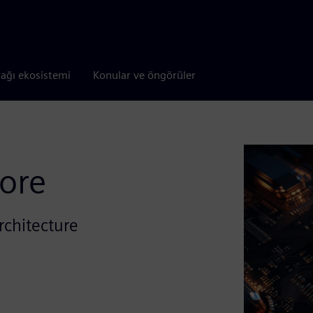
tağı ekosistemi
Konular ve öngörüler
lore
architecture