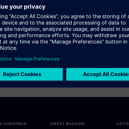
onics
S HAKKINDA
ŞIRKET BILGILERI
İLETI