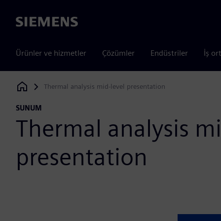
Siemens
Ürünler ve hizmetler
Çözümler
Endüstriler
İş or
Thermal analysis mid-level presentation
Siemens Digital Industries Software
SUNUM
Thermal analysis mi
presentation