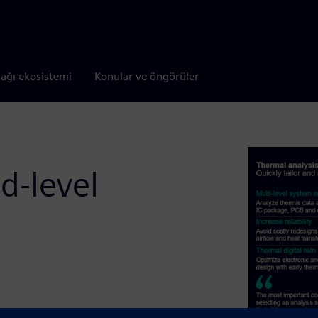
tağı ekosistemi
Konular ve öngörüler
d-level