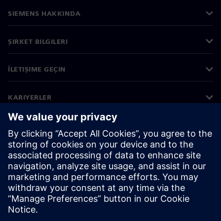
SIEMENS HAKKINDA
ŞIRKET BILGILERI
İLETIŞIME GEÇIN
KARIYERLER
©
Siemens
2026
Kurumsal bilgiler
Gizlilik bildirimi
Çerez bildirimi