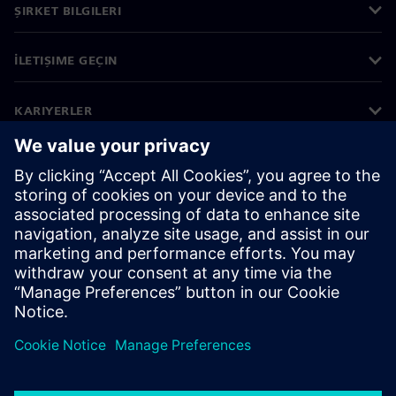
ŞIRKET BILGILERI
İLETIŞIME GEÇIN
KARIYERLER
©
Siemens
2026
Kurumsal bilgiler
Gizlilik bildirimi
Çerez bildirimi
Kullanım koşulları
Dijital kimlik