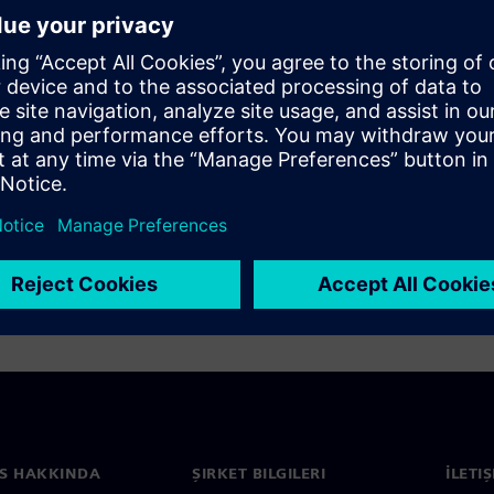
tion
S HAKKINDA
ŞIRKET BILGILERI
İLETI