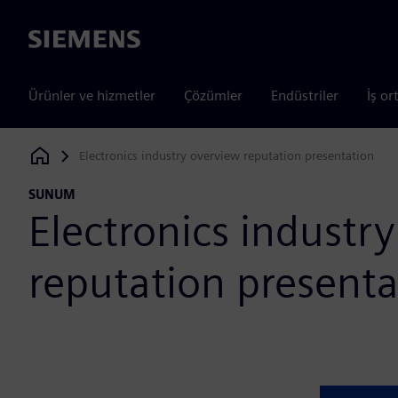
Siemens
Ürünler ve hizmetler
Çözümler
Endüstriler
İş or
Electronics industry overview reputation presentation
Siemens Digital Industries Software
SUNUM
Electronics industr
reputation presenta