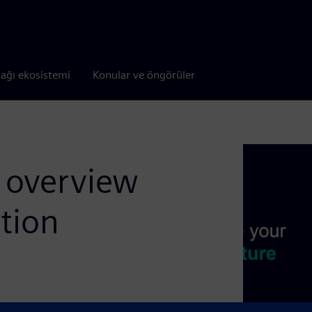
tağı ekosistemi
Konular ve öngörüler
y overview
tion