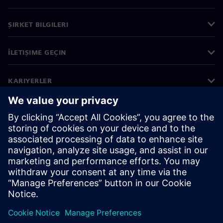
ŞIRKET BILGILERI
İLETIŞIME GEÇIN
KARIYERLER
©
Siemens
2026
Kurumsal bilgiler
Gizlilik bildirimi
Çerez bildirimi
Kullanım koşulları