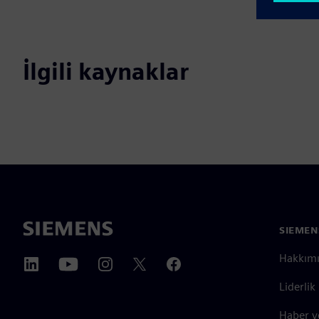
İlgili kaynaklar
SIEMEN
Hakkım
Liderlik
Haber v