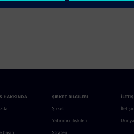
S HAKKINDA
ŞIRKET BILGILERI
İLETI
ızda
Şirket
İletiş
Yatırımcı ilişkileri
Dünya 
e basın
Strateji