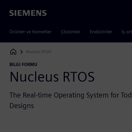
Siemens
Ürünler ve hizmetler
Çözümler
Endüstriler
İş or
Nucleus RTOS
Siemens Digital Industries Software
BILGI FORMU
Nucleus RTOS
The Real-time Operating System for To
Designs