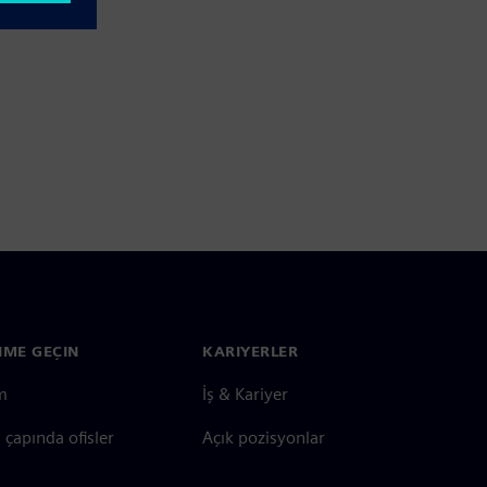
ŞIME GEÇIN
KARIYERLER
im
İş & Kariyer
çapında ofisler
Açık pozisyonlar