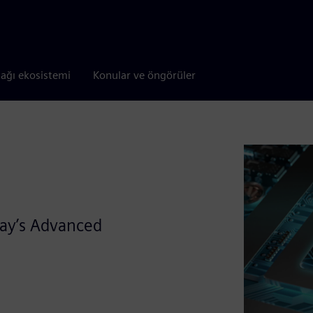
tağı ekosistemi
Konular ve öngörüler
day’s Advanced