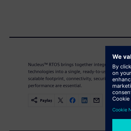
Nucleus™ RTOS brings together integrated software
technologies into a single, ready-to-use solution –
scalable footprint, connectivity, security, power
performance are essential.
Paylaş