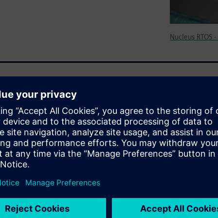
Nucleus RTOS -
 IP, tools, and partner
 ideal for applications where a
 management, and deterministic