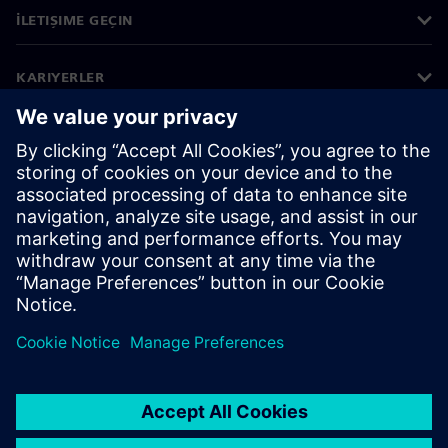
İLETIŞIME GEÇIN
KARIYERLER
©
Siemens
2026
Kurumsal bilgiler
Gizlilik bildirimi
Çerez bildirimi
Kullanım koşulları
Dijital kimlik
Bilgi ifşası